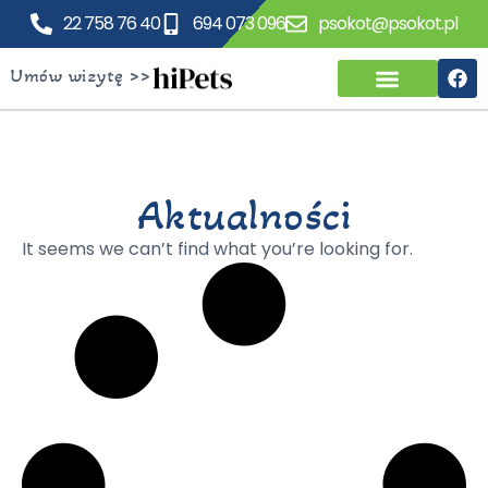
22 758 76 40
694 073 096
psokot@psokot.pl
Umów wizytę >>
Aktualności
It seems we can’t find what you’re looking for.